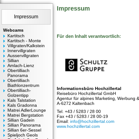
Impressum
Impressum
Webcams
Kartitsch
Für den Inhalt verantwortlich:
Kartitsch - Monte
Villgraten/Kalkstein
Innervillgraten
Ausservillgraten
Sillian
Amlach-Lienz
Obertilliach
Panorama
Obertilliach
Biathlonzentrum
Informationsbüro Hochzillertal
Obertilliach-
Reisebüro Hochzillertal GmbH
Golzentipp
Agentur für alpines Marketing, Werbung 
Kals Talstation
A-6272 Kaltenbach
Kals Gradonna
Matrei AdlerLounge
Tel. +43 / 5283 / 28 00
Matrei Bergstation
Fax +43 / 5283 / 28 00-19
Sillian Gadein
Email:
info@hochzillertal.com
Sillian Panorama
www.hochzillertal.com
Sillian 6er-Sessel
Spieljoch Geols