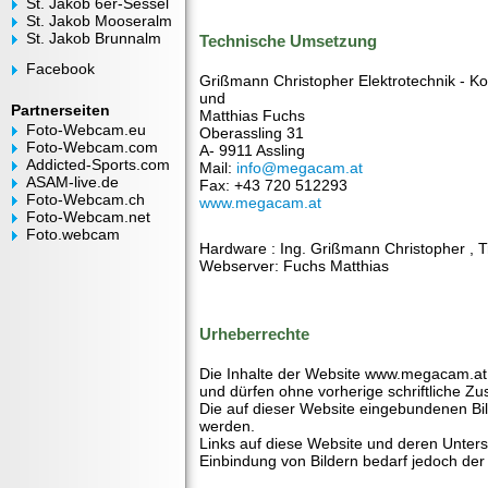
St. Jakob 6er-Sessel
St. Jakob Mooseralm
St. Jakob Brunnalm
Technische Umsetzung
Facebook
Grißmann Christopher Elektrotechnik - K
und
Partnerseiten
Matthias Fuchs
Foto-Webcam.eu
Oberassling 31
Foto-Webcam.com
A- 9911 Assling
Addicted-Sports.com
Mail:
info@megacam.at
ASAM-live.de
Fax: +43 720 512293
Foto-Webcam.ch
www.megacam.at
Foto-Webcam.net
Foto.webcam
Hardware : Ing. Grißmann Christopher , T
Webserver: Fuchs Matthias
Urheberrechte
Die Inhalte der Website www.megacam.at 
und dürfen ohne vorherige schriftliche Zu
Die auf dieser Website eingebundenen Bil
werden.
Links auf diese Website und deren Unterse
Einbindung von Bildern bedarf jedoch der 