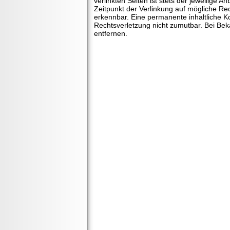
verlinkten Seiten ist stets der jeweilige 
Zeitpunkt der Verlinkung auf mögliche Rec
erkennbar. Eine permanente inhaltliche Ko
Rechtsverletzung nicht zumutbar. Bei Be
entfernen.