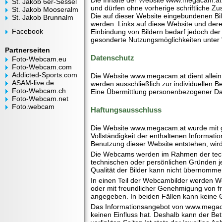
Die Inhalte der Website www.megacam.at 
St. Jakob 6er-Sessel
und dürfen ohne vorherige schriftliche Zu
St. Jakob Mooseralm
Die auf dieser Website eingebundenen Bil
St. Jakob Brunnalm
werden. Links auf diese Website und deren
Facebook
Einbindung von Bildern bedarf jedoch der
gesonderte Nutzungsmöglichkeiten unter
Partnerseiten
Datenschutz
Foto-Webcam.eu
Foto-Webcam.com
Addicted-Sports.com
Die Website www.megacam.at dient allein
ASAM-live.de
werden ausschließlich zur individuellen B
Foto-Webcam.ch
Eine Übermittlung personenbezogener Daten
Foto-Webcam.net
Foto.webcam
Haftungsausschluss
Die Website www.megacam.at wurde mit grö
Vollständigkeit der enthaltenen Informati
Benutzung dieser Website entstehen, wird
Die Webcams werden im Rahmen der techn
technischen oder persönlichen Gründen j
Qualität der Bilder kann nicht übernomm
In einen Teil der Webcambilder werden We
oder mit freundlicher Genehmigung von f
angegeben. In beiden Fällen kann keine 
Das Informationsangebot von www.megacam.
keinen Einfluss hat. Deshalb kann der Be