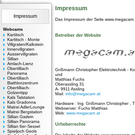
Impressum
Impressum
Das Impressum der Seite www.megacam.
Webcams
Kartitsch
Betreiber der Website
Kartitsch - Monte
Villgraten/Kalkstein
Innervillgraten
Ausservillgraten
Sillian
Amlach-Lienz
Obertilliach
Grißmann Christopher Elektrotechnik - K
Panorama
und
Obertilliach
Matthias Fuchs
Biathlonzentrum
Oberassling 31
Obertilliach-
A- 9911 Assling
Golzentipp
Mail:
info@megacam.at
Kals Talstation
Kals Gradonna
Hardware : Ing. Grißmann Christopher , T
Matrei AdlerLounge
Webserver: Fuchs Matthias
Matrei Bergstation
Web:
www.megacam.at
Sillian Gadein
Sillian Panorama
Urheberrechte
Sillian 6er-Sessel
Spieljoch Geols