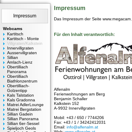
Impressum
Impressum
Das Impressum der Seite www.megacam.a
Webcams
Kartitsch
Für den Inhalt verantwortlich:
Kartitsch - Monte
Villgraten/Kalkstein
Innervillgraten
Ausservillgraten
Sillian
Amlach-Lienz
Obertilliach
Panorama
Obertilliach
Biathlonzentrum
Obertilliach-
Alfenalm
Golzentipp
Ferienwohnungen am Berg
Kals Talstation
Benjamin Schaller
Kals Gradonna
Kalkstein 152
Matrei AdlerLounge
A-9932 Innervillgraten
Matrei Bergstation
Sillian Gadein
Mobil: +43 / 650 / 7744206
Sillian Panorama
Fax: +43 / 1 / 34242412031
Sillian 6er-Sessel
Email:
info@alfenalm.at
Spieljoch Geols
Web:
www.alfenalm.at