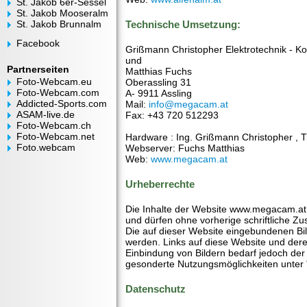
St. Jakob 6er-Sessel
St. Jakob Mooseralm
St. Jakob Brunnalm
Technische Umsetzung:
Facebook
Grißmann Christopher Elektrotechnik - K
und
Partnerseiten
Matthias Fuchs
Foto-Webcam.eu
Oberassling 31
Foto-Webcam.com
A- 9911 Assling
Addicted-Sports.com
Mail:
info@megacam.at
ASAM-live.de
Fax: +43 720 512293
Foto-Webcam.ch
Foto-Webcam.net
Hardware : Ing. Grißmann Christopher , T
Foto.webcam
Webserver: Fuchs Matthias
Web:
www.megacam.at
Urheberrechte
Die Inhalte der Website www.megacam.at 
und dürfen ohne vorherige schriftliche Zu
Die auf dieser Website eingebundenen Bil
werden. Links auf diese Website und deren
Einbindung von Bildern bedarf jedoch der
gesonderte Nutzungsmöglichkeiten unter
Datenschutz