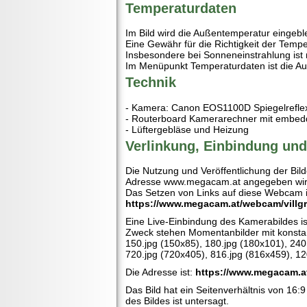
Temperaturdaten
Im Bild wird die Außentemperatur eingebl
Eine Gewähr für die Richtigkeit der Tem
Insbesondere bei Sonneneinstrahlung ist 
Im Menüpunkt Temperaturdaten ist die Auß
Technik
- Kamera: Canon EOS1100D Spiegelreflex
- Routerboard Kamerarechner mit embed
- Lüftergebläse und Heizung
Verlinkung, Einbindung un
Die Nutzung und Veröffentlichung der Bilde
Adresse www.megacam.at angegeben wird. B
Das Setzen von Links auf diese Webcam ist
https://www.megacam.at/webcam/villgr
Eine Live-Einbindung des Kamerabildes ist
Zweck stehen Momentanbilder mit konstan
150.jpg (150x85), 180.jpg (180x101), 240
720.jpg (720x405), 816.jpg (816x459), 1
Die Adresse ist:
https://www.megacam.at/
Das Bild hat ein Seitenverhältnis von 1
des Bildes ist untersagt.